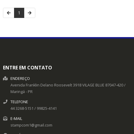
1
ENTRE EM CONTATO
ENDEREÇO
Avenida Franklin Delano Roosevelt 3918
VILAGE BLUE
87047-420
/
Maringá
- PR
TELEFONE
44 3268-5151 / 99825-4141
E-MAIL
stampcom1@gmail.com