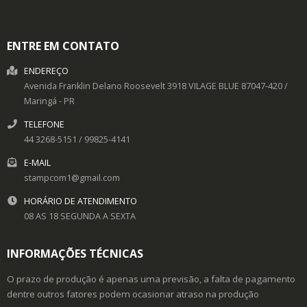
ENTRE EM CONTATO
ENDEREÇO
Avenida Franklin Delano Roosevelt 3918
VILAGE BLUE
87047-420
/
Maringá
- PR
TELEFONE
44 3268-5151 / 99825-4141
E-MAIL
stampcom1@gmail.com
HORÁRIO DE ATENDIMENTO
08 AS 18 SEGUNDA A SEXTA
INFORMAÇÕES TÉCNICAS
O prazo de produção é apenas uma previsão, a falta de pagamento
dentre outros fatores podem ocasionar atraso na produção